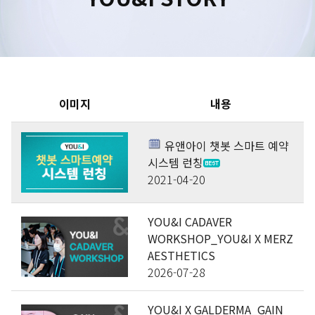
수원점
판교점
광교점
광명점
산본점
부천점
일산점
다산점
김포점
인천검단점
동탄점
평택점
안양점
부평점
안산점
의정부점
이미지
내용
시흥배곧점
분당미금점
과천점
하남미사점
유앤아이 챗봇 스마트 예약
화성봉담점
경기광주점
시스템 런칭
2021-04-20
CHUNGCHEONG-DO
YOU&I CADAVER
천안점
대전점
WORKSHOP_YOU&I X MERZ
AESTHETICS
JEOLLA-DO
2026-07-28
광주점
목포점
YOU&I X GALDERMA_GAIN