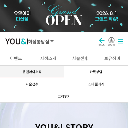
화성봉담점
SEOUL
이벤트
지점소개
시술전후
보유장비
강남점
선릉점
잠실점
왕십리점
유앤아이소식
카톡상담
명동점
홍대신촌점
영등포점
마곡점
시술전후
스타갤러리
건대점
구로점
여의도점
천호점
고객후기
목동점
창동점
GYEONGGI / INCHEON
YOU&I STORY