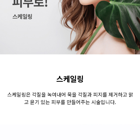
수원점
판교점
광교점
광명점
산본점
부천점
일산점
다산점
김포점
인천검단점
동탄점
평택점
안양점
부평점
안산점
의정부점
시흥배곧점
분당미금점
과천점
하남미사점
화성봉담점
경기광주점
스케일링
CHUNGCHEONG-DO
스케일링은 각질을 녹여내어 묵을 각질과 피지를 제거하고 맑
고 윤기 있는 피부를 만들어주는 시술입니다.
천안점
대전점
JEOLLA-DO
광주점
목포점