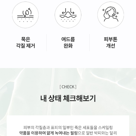
GYEONGSANG-DO
대구점
부산점
창원점