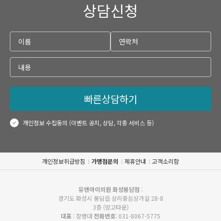
상담신청
빠른상담하기
개인정보 수집동의 (이벤트 공지, 상담, 각종 서비스 등)
개인정보취급방침
가맹점문의
제휴안내
고객소리함
유앤아이의원 화성봉담점
:
경기도 화성시 봉담읍 상리중심상가길 28-8
3층 (망고타운)
대표
: 장병대
전화번호
: 031-8067-5775