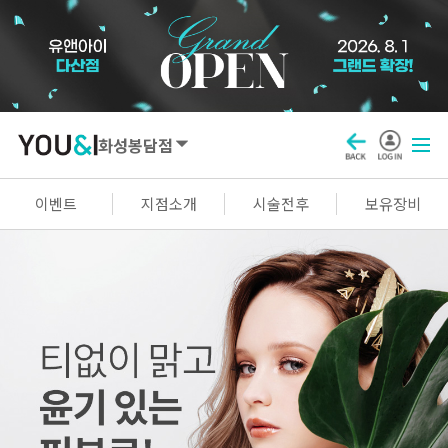
화성봉담점
SEOUL
이벤트
지점소개
시술전후
보유장비
강남점
선릉점
잠실점
왕십리점
명동점
홍대신촌점
영등포점
마곡점
건대점
구로점
여의도점
천호점
목동점
창동점
GYEONGGI / INCHEON