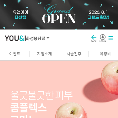
화성봉담점
SEOUL
이벤트
지점소개
시술전후
보유장비
강남점
선릉점
잠실점
왕십리점
명동점
홍대신촌점
영등포점
마곡점
건대점
구로점
여의도점
천호점
목동점
창동점
GYEONGGI / INCHEON