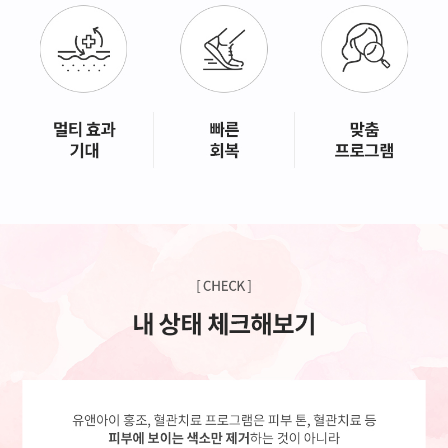
GYEONGSANG-DO
대구점
부산점
창원점