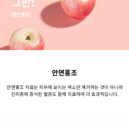
수원점
판교점
광교점
광명점
산본점
부천점
일산점
다산점
김포점
인천검단점
동탄점
평택점
안양점
부평점
안산점
의정부점
시흥배곧점
분당미금점
과천점
하남미사점
화성봉담점
경기광주점
안면홍조
CHUNGCHEONG-DO
안면홍조 치료는 피부에 보이는 색소만 제거하는 것이 아니라
진피층에 증식된 혈관도 함께 치료하여 더 효과적입니다.
천안점
대전점
JEOLLA-DO
광주점
목포점