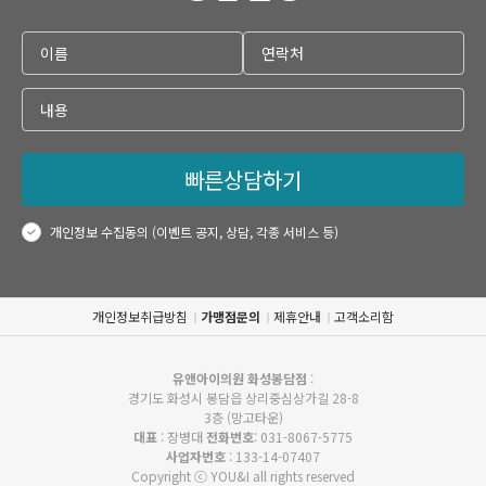
빠른상담하기
개인정보 수집동의 (이벤트 공지, 상담, 각종 서비스 등)
개인정보취급방침
가맹점문의
제휴안내
고객소리함
유앤아이의원 화성봉담점
:
경기도 화성시 봉담읍 상리중심상가길 28-8
3층 (망고타운)
대표
: 장병대
전화번호
: 031-8067-5775
사업자번호
: 133-14-07407
Copyright ⓒ YOU&I all rights reserved