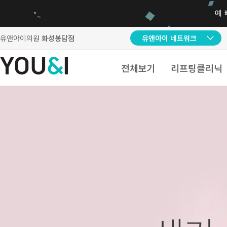
유앤아이의원
화성봉담점
유앤아이 네트워크
전체보기
리프팅클리닉