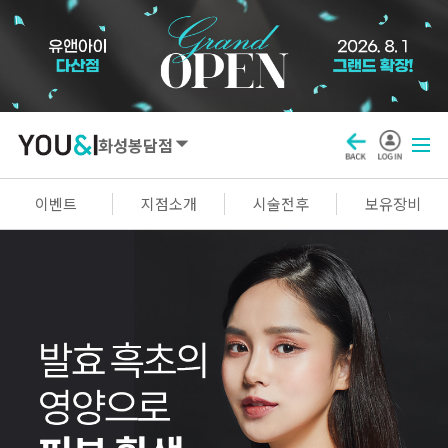
화성봉담점
SEOUL
이벤트
지점소개
시술전후
보유장비
강남점
선릉점
잠실점
왕십리점
명동점
홍대신촌점
영등포점
마곡점
건대점
구로점
여의도점
천호점
목동점
창동점
GYEONGGI / INCHEON