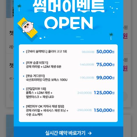
원
19,000
첫방문_색소
원
9,900
레이저토닝 1회 체험가
원
96,000
첫방문_색소
원
49,000
듀얼토닝 1회 체험가
원
76,000
더보기
첫방문_색소
원
39,000
피코토닝 1회 체험가