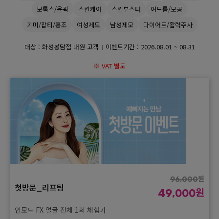
보톡스/윤곽
스킨케어
스킨부스터
여드름/모공
GYEONGSANG-DO
기미/잡티/홍조
여성제모
남성제모
다이어트/활력주사
대구점
부산점
창원점
대상 : 화성봉담점 내원 고객
이벤트기간 :
2026.08.01 ~ 08.31
※ VAT 별도
원
96,000
첫방문_리프팅
원
49,000
인모드 FX 얼굴 전체 1회 체험가