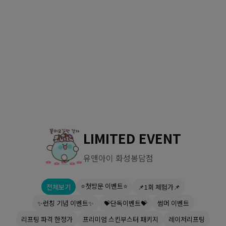
수원점
판교점
광교점
광명점
산본점
부천점
일산점
다산점
김포점
인천검단점
동탄점
평택점
안양점
부평점
안산점
의정부점
시흥배곧점
분당미금점
과천점
하남미사점
화성봉담점
경기광주점
LIMITED EVENT
CHUNGCHEONG-DO
유앤아이 화성봉담점
천안점
대전점
⭐첫방문 이벤트⭐
전체보기
📌1회 체험가📌
JEOLLA-DO
✨런칭 기념 이벤트✨
💝단독이벤트💝
썸머 이벤트
광주점
목포점
리프팅 파격 한정가
프리미엄 스킨부스터 패키지
레이저리프팅