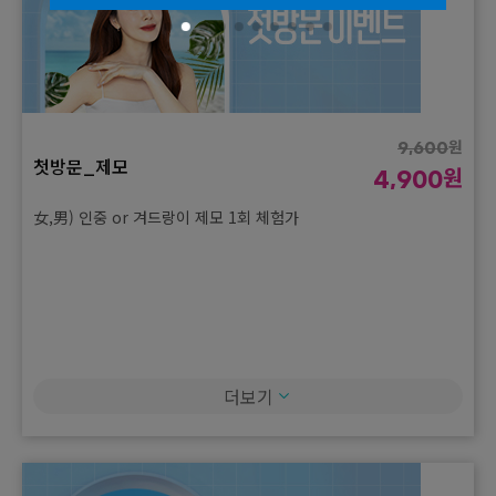
원
9,600
첫방문_제모
원
4,900
女,男) 인중 or 겨드랑이 제모 1회 체험가
더보기