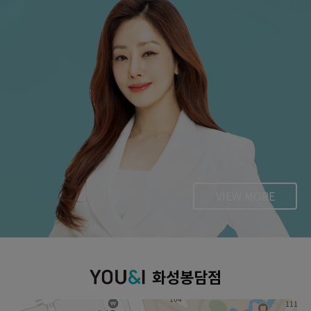
VIEW MORE
화성봉담점