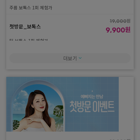
주름 보톡스 1회 체험가
원
19,000
첫방문_보톡스
원
9,900
턱 보톡스 1회 체험가
원
96,000
더보기
첫방문_보톡스
원
49,000
스킨 보톡스 1회 체험가
원
68,000
첫방문_보톡스
원
35,000
승모근 or 종아리 보톡스 1회 체험가