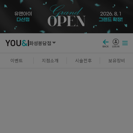
화성봉담점
SEOUL
이벤트
지점소개
시술전후
보유장비
강남점
선릉점
잠실점
왕십리점
명동점
홍대신촌점
영등포점
마곡점
건대점
구로점
여의도점
천호점
목동점
창동점
GYEONGGI / INCHEON