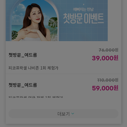
원
76,000
첫방문_여드름
원
39,000
피코프락셀 나비존 1회 체험가
원
110,000
첫방문_여드름
원
59,000
피코프락셀 얼굴 전체 1회 체험가
더보기