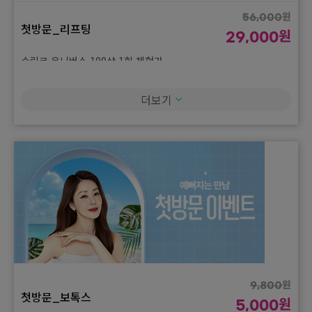
원
56,000
첫방문_리프팅
원
29,000
슈링크 유니버스 100샷 1회 체험가
원
29,000
더보기
첫방문_리프팅
원
15,000
인모드 FX 1부위 1회 체험가
원
9,800
첫방문_보톡스
원
5,000