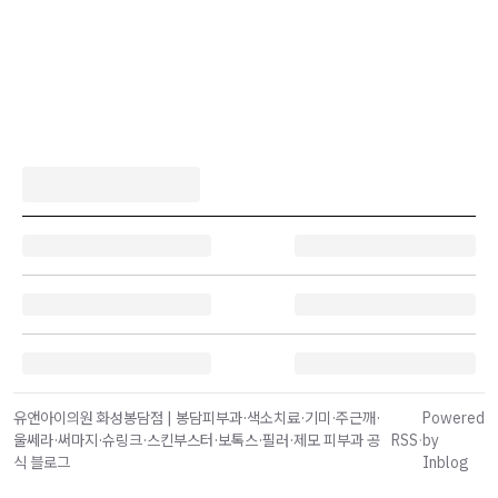
유앤아이의원 화성봉담점 | 봉담피부과·색소치료·기미·주근깨·
Powered
울쎄라·써마지·슈링크·스킨부스터·보톡스·필러·제모 피부과 공
RSS
·
by
식 블로그
Inblog