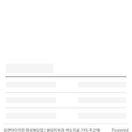
유앤아이의원 화성봉담점 | 봉담피부과·색소치료·기미·주근깨·
Powered