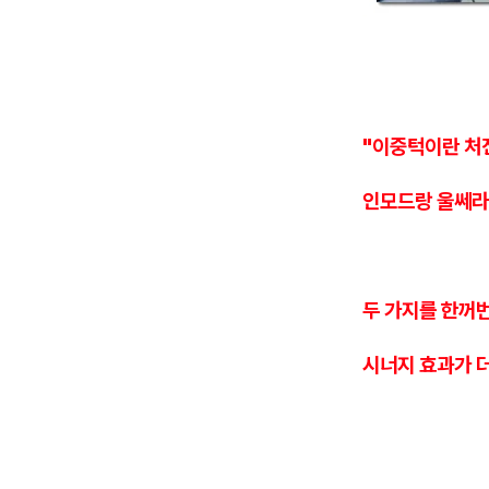
"이중턱이란 처
인모드랑 울쎄라
두 가지를 한꺼
시너지 효과가 더