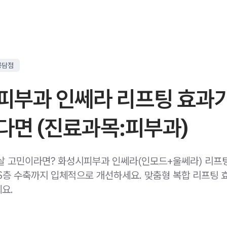
봉담점
피부과 인쎄라 리프팅 효과
다면 (진료과목:피부과)
살 고민이라면? 화성시피부과 인쎄라(인모드+울쎄라) 리프
S층 수축까지 입체적으로 개선하세요. 맞춤형 복합 리프팅 
요.