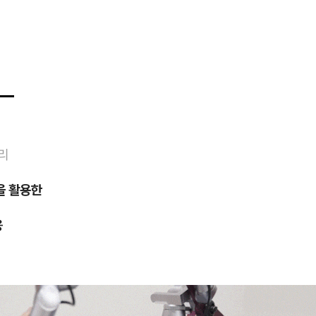
리
장을 활용한
응