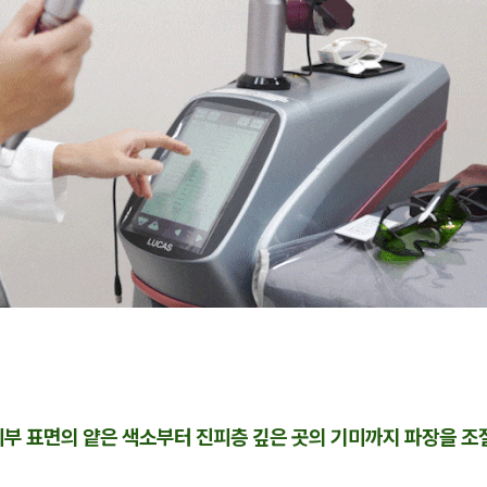
피부 표면의 얕은 색소부터 진피층 깊은 곳의 기미까지 파장을 조