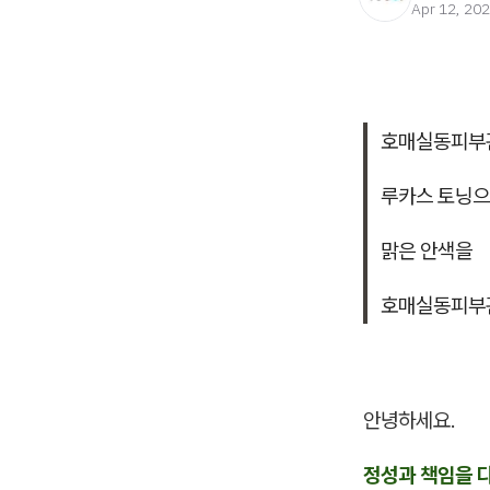
Apr 12, 20
호매실동피부
루카스 토닝
맑은 안색을
호매실동피부
안녕하세요.
정성과 책임을 