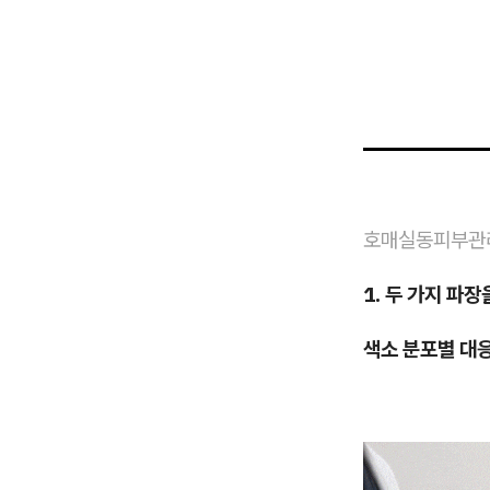
호매실동피부관
1. 두 가지 파
색소 분포별 대