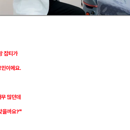
랑 잡티가
고민이에요.
너무 많던데
맞을까요?"